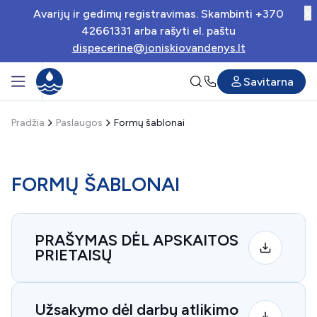
Avarijų ir gedimų registravimas. Skambinti +370
42661331 arba rašyti el. paštu
dispecerine@joniskiovandenys.lt
Savitarna
Pradžia
Paslaugos
Formų šablonai
FORMŲ ŠABLONAI
PRAŠYMAS DĖL APSKAITOS
PRIETAISŲ
Užsakymo dėl darbų atlikimo