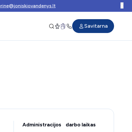
rine@joniskiovandenys.lt
Savitarna
Administracijos darbo laikas