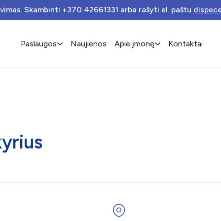
avimas. Skambinti +370 42661331 arba rašyti el. paštu
dispece
Paslaugos
Naujienos
Apie įmonę
Kontaktai
yrius