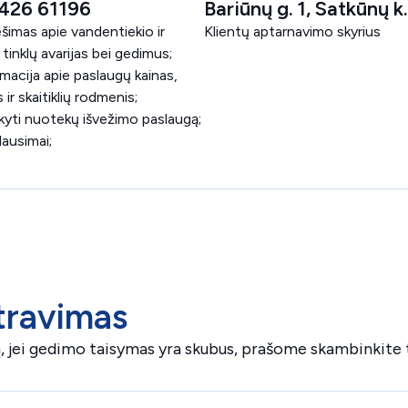
426 61196
Bariūnų g. 1, Satkūnų k.
ešimas apie vandentiekio ir
Klientų aptarnavimo skyrius
tinklų avarijas bei gedimus;
rmacija apie paslaugų kainas,
 ir skaitiklių rodmenis;
kyti nuotekų išvežimo paslaugą;
klausimai;
stravimas
ką, jei gedimo taisymas yra skubus, prašome skambinkite 