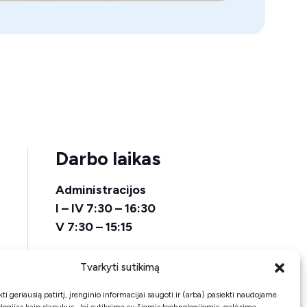
Darbo laikas
Administracijos
I – IV 7:30 – 16:30
V 7:30 – 15:15
Pietų laikas
Tvarkyti sutikimą
12:00 – 12:45
ti geriausią patirtį, įrenginio informacijai saugoti ir (arba) pasiekti naudojame
Avarinės tarnybos