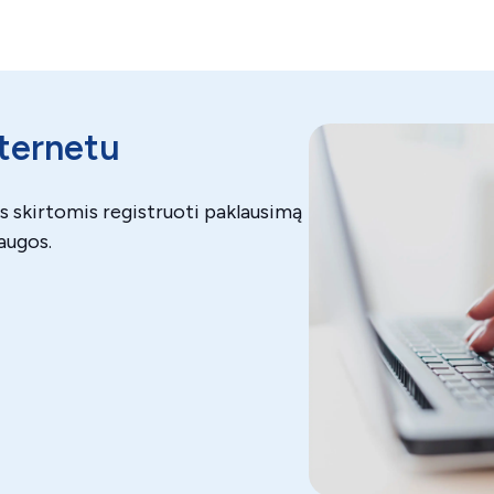
nternetu
 skirtomis registruoti paklausimą
augos.