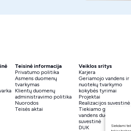
inė
Teisinė informacija
Veiklos sritys
Privatumo politika
Karjera
Asmens duomenų
Geriamojo vandens ir
tvarkymas
nuotekų tvarkymo
varka
Klientų duomenų
kokybės tyrimai
administravimo politika
Projektai
Nuorodos
Realizacijos suvestinė
Teisės aktai
Tiekiamo geriamojo
vandens duomenų
suvestinė
Siekdami teik
DUK