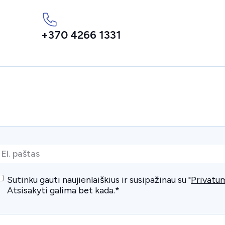
+370 4266 1331
l.
paštas
*
Consent
*
Sutinku gauti naujienlaiškius ir susipažinau su "
Privatum
Atsisakyti galima bet kada.
*