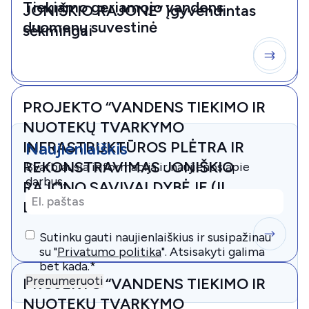
Tiekiamo geriamojo vandens
JONIŠKIO RAJONE” įgyvendintas
duomenų suvestinė
sėkmingai
PROJEKTO “VANDENS TIEKIMO IR
NUOTEKŲ TVARKYMO
INFRASTRUKTŪROS PLĖTRA IR
Naujienlaiškis
REKONSTRAVIMAS JONIŠKIO
Svarbiausia informacija ir naujienos apie
darbus.
RAJONO SAVIVALDYBĖJE (II
El.
ETAPAS)” VIEŠINIMO STRAIPSNIS
paštas
*
Consent
*
Sutinku gauti naujienlaiškius ir susipažinau
su "
Privatumo politika
". Atsisakyti galima
bet kada.
*
Prenumeruoti
PROJEKTO “VANDENS TIEKIMO IR
NUOTEKŲ TVARKYMO