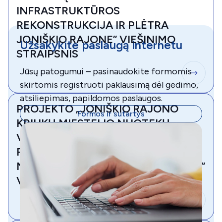
INFRASTRUKTŪROS
REKONSTRUKCIJA IR PLĖTRA
JONIŠKIO RAJONE” VIEŠINIMO
Užsakykite paslaugą internetu
STRAIPSNIS
Jūsų patogumui – pasinaudokite formomis
skirtomis registruoti paklausimą dėl gedimo,
atsiliepimas, papildomos paslaugos.
PROJEKTO „JONIŠKIO RAJONO
Formos ir sutartys
KRIUKŲ MIESTELIO NUOTEKŲ
VALYMO ĮRENGINIŲ
REKONSTRUKCIJA PADIDINANT
NUOTEKŲ IŠVALYMO EFEKTYVUMĄ”
VIEŠINIMO STRAIPSNIS