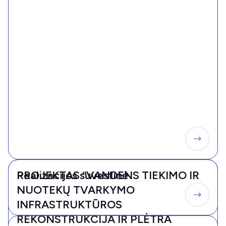
PROJEKTAS “VANDENS TIEKIMO IR
Realizacijos suvestinė
NUOTEKŲ TVARKYMO
INFRASTRUKTŪROS
REKONSTRUKCIJA IR PLĖTRA