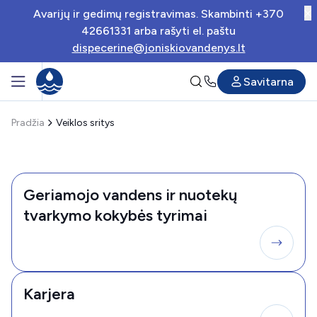
Avarijų ir gedimų registravimas. Skambinti +370
42661331 arba rašyti el. paštu
dispecerine@joniskiovandenys.lt
Savitarna
Pradžia
Veiklos sritys
Geriamojo vandens ir nuotekų
tvarkymo kokybės tyrimai
Karjera