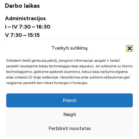
Darbo laikas
Administracijos
I – IV 7:30 – 16:30
V 7:30 – 15:15
Pietų laikas
Tvarkyti sutikimą
12:00 – 12:45
Siekdami teikti geriausią patirtį, įrenginio informacijai saugoti ir (arba)
pasiekti naudojame tokias technologijas kaip slapukus. Jei sutiksime su šiomis
Avarinės tarnybos
technologijomis, galėsime apdoroti duomenis, tokius kaip naršymo elgsena
00:00 – 24:00
arba unikalūs ID šioje svetainėje. Nesutikimas arba sutikimo atšaukimas gali
neigiamai paveikti tam tikras funkcijas ir funkcijas.
Priimti
Neigti
© 2026 Sukurta
PictureIDeas
Privatumo politika
Peržiūrėti nuostatas
Klientų duomenų administravimo politika
Atsiliepimų forma