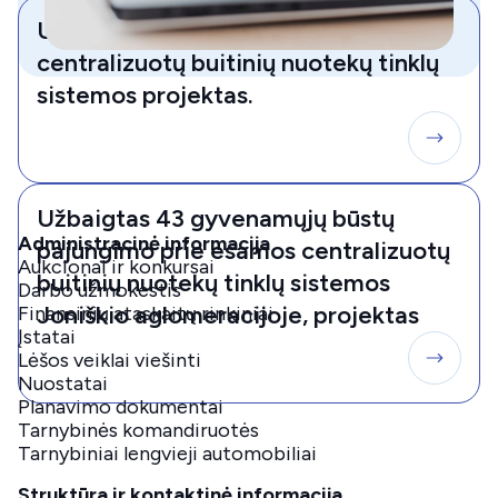
Užbaigtas 11 būstų pajungimo prie
centralizuotų buitinių nuotekų tinklų
sistemos projektas.
Užbaigtas 43 gyvenamųjų būstų
Administracinė informacija
pajungimo prie esamos centralizuotų
Aukcionai ir konkursai
buitinių nuotekų tinklų sistemos
Darbo užmokestis
Joniškio aglomeracijoje, projektas
Finansinių ataskaitų rinkiniai
Įstatai
Lėšos veiklai viešinti
Nuostatai
Planavimo dokumentai
Tarnybinės komandiruotės
Tarnybiniai lengvieji automobiliai
Struktūra ir kontaktinė informacija