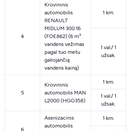
Krovininis
automobilis
1 km.
RENAULT
MIDLUM 300.16
4
(FOE862) (6 m³
vandens vežimas
1 val./ 1
pagal tuo metu
užsak.
galiojančią
vandens kainą)
1 km.
Krovininis
5
automobilis MAN
1 val./ 1
L2000 (HGG358)
užsak.
Asenizacinis
1 km.
automobilis
6