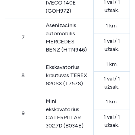
1 val./ 1
IVECO 140E
užsak.
(GOH972)
Asenizacinis
1 km.
automobilis
7
1 val./ 1
MERCEDES
užsak.
BENZ (HTN946)
1 km.
Ekskavatorius
8
krautuvas TEREX
1 val./ 1
820SX (T757S)
užsak.
Mini
1 km.
ekskavatorius
9
1 val./ 1
CATERPILLAR
užsak.
302.7D (B034E)