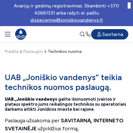
Avarijų ir gedimų registravimas. Skambinti +370
42661331 arba rašyti el. paštu
dispecerine@joniskiovandenys.lt
Savitarna
Pradžia
Paslaugos
Technikos nuoma
UAB „Joniškio vandenys“ teikia
technikos nuomos paslaugą.
UAB „Joniškio vandenys
galite išsinuomoti įvairios ir
plataus spektro jums reikalingos technikos su operatoriais
darbams atlikti Joniškios mieste bei rajone.
Paslauga užsakoma per
SAVITARNĄ
,
INTERNETO
SVETAINĖJE
užpildžius formą,