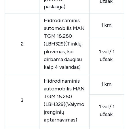
užsak.
paslauga)
Hidrodinaminis
1 km.
automobilis MAN
TGM 18.280
2
(LBH329)(Tinklų
plovimas, kai
1 val./ 1
dirbama daugiau
užsak.
kaip 4 valandas)
Hidrodinaminis
1 km.
automobilis MAN
TGM 18.280
3
(LBH329)(Valymo
1 val./ 1
įrenginių
užsak.
aptarnavimas)