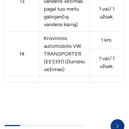
13
vandens vežimas
pagal tuo metu
1 val./ 1
galiojančią
užsak.
vandens kainą)
Krovininis
1 km.
automobilis VW
14
TRANSPORTER
1 val./ 1
(EES331) (Dumblo
užsak.
vežimas)