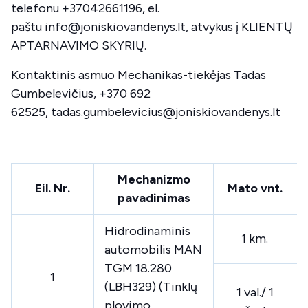
telefonu +37042661196, el.
paštu
info@joniskiovandenys.lt
, atvykus į KLIENTŲ
APTARNAVIMO SKYRIŲ.
Kontaktinis asmuo Mechanikas-tiekėjas Tadas
Gumbelevičius, +370 692
62525,
tadas.gumbelevicius@joniskiovandenys.lt
Mechanizmo
Eil. Nr.
Mato vnt.
pavadinimas
Hidrodinaminis
1 km.
automobilis MAN
TGM 18.280
1
(LBH329) (Tinklų
1 val./ 1
plovimo