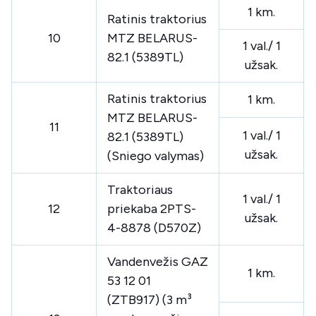
1 km.
Ratinis traktorius
10
MTZ BELARUS-
1 val./ 1
82.1 (5389TL)
užsak.
Ratinis traktorius
1 km.
MTZ BELARUS-
11
1 val./ 1
82.1 (5389TL)
užsak.
(Sniego valymas)
Traktoriaus
1 val./ 1
12
priekaba 2PTS-
užsak.
4-8878 (D570Z)
Vandenvežis GAZ
1 km.
53 12 01
(ZTB917) (3 m³