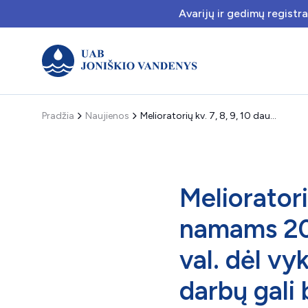
Avarijų ir gedimų registr
Pradžia
Naujienos
Melioratorių kv. 7, 8, 9, 10 daugiabučiams namams 2025 m. liepos 15 d. nuo 9:00 iki 12:00 val. dėl vykdomų vandentiekio tinklo tvarkymo darbų gali būti trumpalaikiai vandens tiekimo sutrikimai bei pablogėti vandens kokybė
Melioratori
namams 202
val. dėl v
darbų gali 