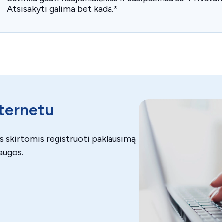
Atsisakyti galima bet kada.
*
nternetu
 skirtomis registruoti paklausimą
augos.