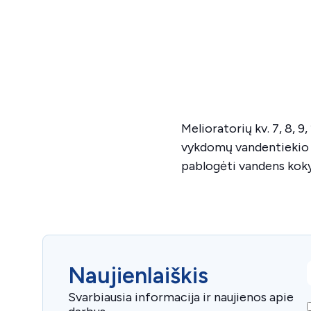
Melioratorių kv. 7, 8, 9
vykdomų vandentiekio t
pablogėti vandens koky
E
Naujienlaiškis
Svarbiausia informacija ir naujienos apie