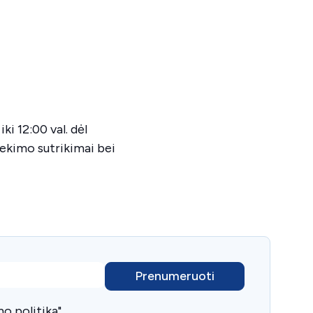
ki 12:00 val. dėl
iekimo sutrikimai bei
o politika
".