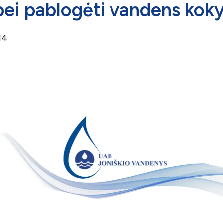
 bei pablogėti vandens kok
14