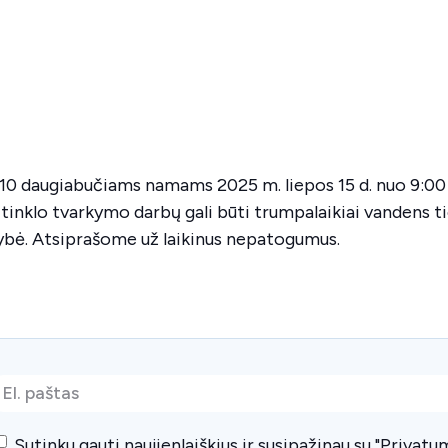
, 10 daugiabučiams namams 2025 m. liepos 15 d. nuo 9:00 i
inklo tvarkymo darbų gali būti trumpalaikiai vandens t
bė. Atsiprašome už laikinus nepatogumus.
l.
paštas
*
Consent
*
Sutinku gauti naujienlaiškius ir susipažinau su "
Privatum