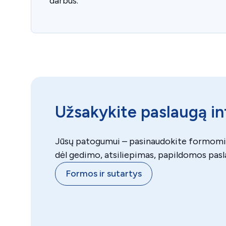
darbus.
Užsakykite paslaugą i
Jūsų patogumui – pasinaudokite formomis
dėl gedimo, atsiliepimas, papildomos pasl
Formos ir sutartys