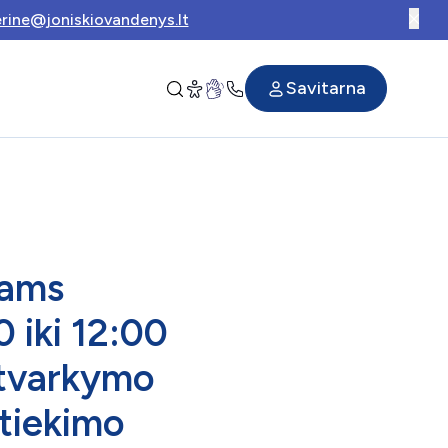
rine@joniskiovandenys.lt
Savitarna
iams
 iki 12:00
 tvarkymo
 tiekimo