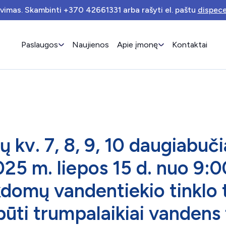
avimas. Skambinti +370 42661331 arba rašyti el. paštu
dispece
Paslaugos
Naujienos
Apie įmonę
Kontaktai
ų kv. 7, 8, 9, 10 daugiabuč
5 m. liepos 15 d. nuo 9:00
ykdomų vandentiekio tinklo
būti trumpalaikiai vandens