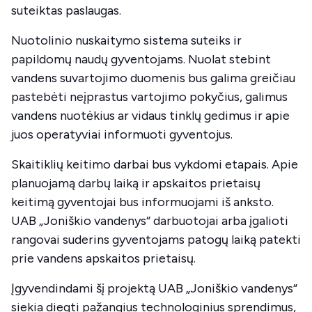
suteiktas paslaugas.
Nuotolinio nuskaitymo sistema suteiks ir
papildomų naudų gyventojams. Nuolat stebint
vandens suvartojimo duomenis bus galima greičiau
pastebėti neįprastus vartojimo pokyčius, galimus
vandens nuotėkius ar vidaus tinklų gedimus ir apie
juos operatyviai informuoti gyventojus.
Skaitiklių keitimo darbai bus vykdomi etapais. Apie
planuojamą darbų laiką ir apskaitos prietaisų
keitimą gyventojai bus informuojami iš anksto.
UAB „Joniškio vandenys“ darbuotojai arba įgalioti
rangovai suderins gyventojams patogų laiką patekti
prie vandens apskaitos prietaisų.
Įgyvendindami šį projektą UAB „Joniškio vandenys“
siekia diegti pažangius technologinius sprendimus,