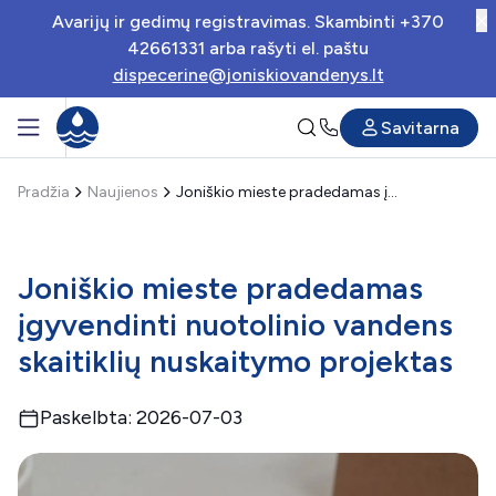
Avarijų ir gedimų registravimas. Skambinti +370
42661331 arba rašyti el. paštu
dispecerine@joniskiovandenys.lt
Savitarna
Pradžia
Naujienos
Joniškio mieste pradedamas įgyvendinti nuotolinio vandens skaitiklių nuskaitymo projektas
Joniškio mieste pradedamas
įgyvendinti nuotolinio vandens
skaitiklių nuskaitymo projektas
Paskelbta: 2026-07-03