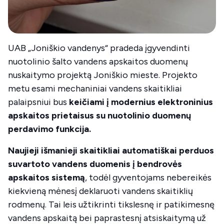
UAB „Joniškio vandenys“ pradeda įgyvendinti
nuotolinio šalto vandens apskaitos duomenų
nuskaitymo projektą Joniškio mieste. Projekto
metu esami mechaniniai vandens skaitikliai
palaipsniui bus
keičiami į modernius elektroninius
apskaitos prietaisus su nuotolinio duomenų
perdavimo funkcija.
Naujieji išmanieji skaitikliai automatiškai perduos
suvartoto vandens duomenis į bendrovės
apskaitos sistemą
, todėl gyventojams nebereikės
kiekvieną mėnesį deklaruoti vandens skaitiklių
rodmenų. Tai leis užtikrinti tikslesnę ir patikimesnę
vandens apskaitą bei paprastesnį atsiskaitymą už