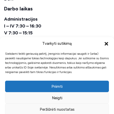
Darbo laikas
Administracijos
I – IV 7:30 – 16:30
V 7:30 – 15:15
Pietų laikas
Tvarkyti sutikimą
12:00 – 12:45
Siekdami teikti geriausią patirtį, įrenginio informacijai saugoti ir (arba)
pasiekti naudojame tokias technologijas kaip slapukus. Jei sutiksime su šiomis
Avarinės tarnybos
technologijomis, galėsime apdoroti duomenis, tokius kaip naršymo elgsena
00:00 – 24:00
arba unikalūs ID šioje svetainėje. Nesutikimas arba sutikimo atšaukimas gali
neigiamai paveikti tam tikras funkcijas ir funkcijas.
Priimti
Neigti
© 2026 Sukurta
PictureIDeas
Privatumo politika
Peržiūrėti nuostatas
Klientų duomenų administravimo politika