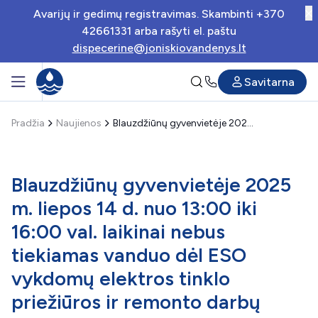
Avarijų ir gedimų registravimas. Skambinti +370
42661331 arba rašyti el. paštu
dispecerine@joniskiovandenys.lt
Savitarna
Pradžia
Naujienos
Blauzdžiūnų gyvenvietėje 2025 m. liepos 14 d. nuo 13:00 iki 16:00 val. laikinai nebus tiekiamas vanduo dėl ESO vykdomų elektros tinklo priežiūros ir remonto darbų
Blauzdžiūnų gyvenvietėje 2025
m. liepos 14 d. nuo 13:00 iki
16:00 val. laikinai nebus
tiekiamas vanduo dėl ESO
vykdomų elektros tinklo
priežiūros ir remonto darbų