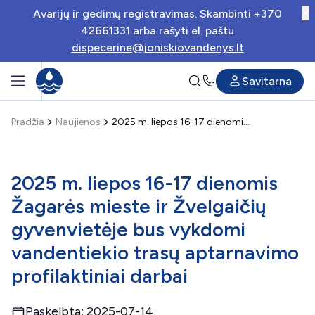
Avarijų ir gedimų registravimas. Skambinti +370
42661331 arba rašyti el. paštu
dispecerine@joniskiovandenys.lt
Savitarna
Pradžia
Naujienos
2025 m. liepos 16-17 dienomis Žagarės mieste ir Žvelgaičių gyvenvietėje bus vykdomi vandentiekio trasų aptarnavimo profilaktiniai darbai
2025 m. liepos 16-17 dienomis
Žagarės mieste ir Žvelgaičių
gyvenvietėje bus vykdomi
vandentiekio trasų aptarnavimo
profilaktiniai darbai
Paskelbta: 2025-07-14