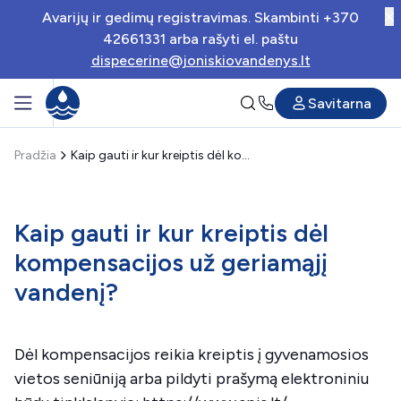
Avarijų ir gedimų registravimas. Skambinti +370
42661331 arba rašyti el. paštu
dispecerine@joniskiovandenys.lt
Savitarna
Pradžia
Kaip gauti ir kur kreiptis dėl kompensacijos už geriamąjį vandenį?
Kaip gauti ir kur kreiptis dėl
kompensacijos už geriamąjį
vandenį?
Dėl kompensacijos reikia kreiptis į gyvenamosios
vietos seniūniją arba pildyti prašymą elektroniniu