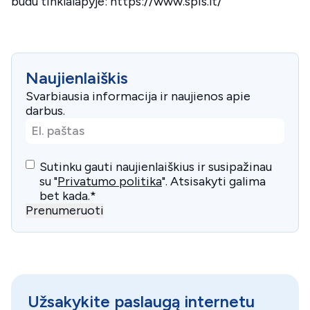
būdu tinklalapyje: https://www.spis.lt/
Naujienlaiškis
Svarbiausia informacija ir naujienos apie
darbus.
El.
paštas
*
Consent
*
Sutinku gauti naujienlaiškius ir susipažinau
su "
Privatumo politika
". Atsisakyti galima
bet kada.
*
Prenumeruoti
Užsakykite paslaugą internetu