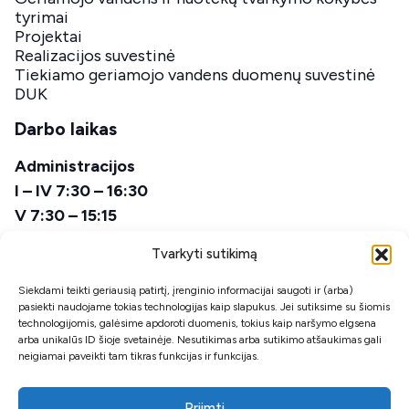
tyrimai
Projektai
Realizacijos suvestinė
Tiekiamo geriamojo vandens duomenų suvestinė
DUK
Darbo laikas
Administracijos
I – IV 7:30 – 16:30
V 7:30 – 15:15
Pietų laikas
Tvarkyti sutikimą
12:00 – 12:45
Siekdami teikti geriausią patirtį, įrenginio informacijai saugoti ir (arba)
pasiekti naudojame tokias technologijas kaip slapukus. Jei sutiksime su šiomis
Avarinės tarnybos
technologijomis, galėsime apdoroti duomenis, tokius kaip naršymo elgsena
00:00 – 24:00
arba unikalūs ID šioje svetainėje. Nesutikimas arba sutikimo atšaukimas gali
neigiamai paveikti tam tikras funkcijas ir funkcijas.
Priimti