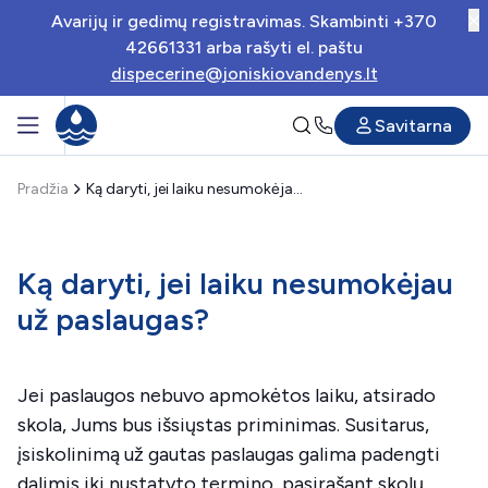
Avarijų ir gedimų registravimas. Skambinti +370
42661331 arba rašyti el. paštu
dispecerine@joniskiovandenys.lt
Savitarna
Pradžia
Ką daryti, jei laiku nesumokėjau už paslaugas?
Ką daryti, jei laiku nesumokėjau
už paslaugas?
Jei paslaugos nebuvo apmokėtos laiku, atsirado
skola, Jums bus išsiųstas priminimas. Susitarus,
įsiskolinimą už gautas paslaugas galima padengti
dalimis iki nustatyto termino, pasirašant skolų