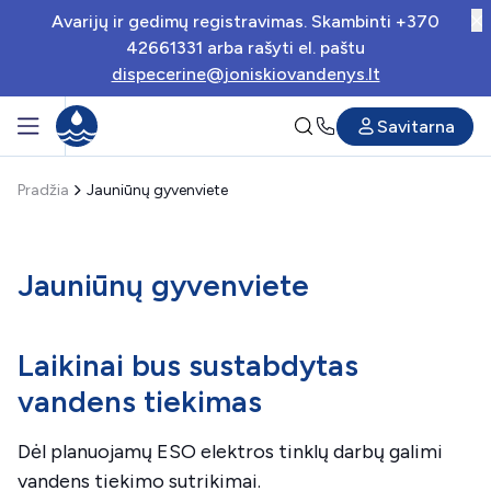
Avarijų ir gedimų registravimas. Skambinti +370
42661331 arba rašyti el. paštu
dispecerine@joniskiovandenys.lt
Savitarna
Pradžia
Jauniūnų gyvenviete
Jauniūnų gyvenviete
Laikinai bus sustabdytas
vandens tiekimas
Dėl planuojamų ESO elektros tinklų darbų galimi
vandens tiekimo sutrikimai.