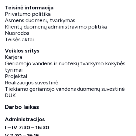
Teisinė informacija
Privatumo politika
Asmens duomenų tvarkymas
Klientų duomenų administravimo politika
Nuorodos
Teisės aktai
Veiklos sritys
Karjera
Geriamojo vandens ir nuotekų tvarkymo kokybės
tyrimai
Projektai
Realizacijos suvestinė
Tiekiamo geriamojo vandens duomenų suvestinė
DUK
Darbo laikas
Administracijos
I – IV 7:30 – 16:30
V 7:30 – 15:15