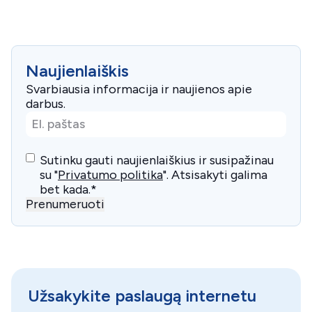
Naujienlaiškis
Svarbiausia informacija ir naujienos apie
darbus.
El.
paštas
*
Consent
*
Sutinku gauti naujienlaiškius ir susipažinau
su "
Privatumo politika
". Atsisakyti galima
bet kada.
*
Prenumeruoti
Užsakykite paslaugą internetu